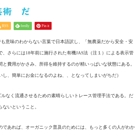
然芸術 だ
RSS
feedly
Pin it
でも意味のわからない言葉で日本語訳し、「無農薬だから安全・安
、さらには18年前に施行された有機JAS法（注１）による表示管
間と費用がかさみ、所得を維持するのが精いっぱいな状態にある。
いし、簡単にお金になるのよね、、となってしまいがちだ）
ズルなく流通させるための素晴らしいトレース管理手法である。だ
らないということ。
のであれば、オーガニック普及のためには、もっと多くの人がわか