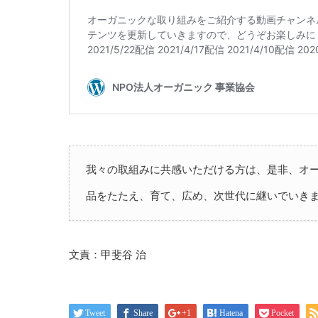
我々の取組みに共感いただける方は、是非、オ
品をたたえ、育て、広め、次世代に継いでいき
文責：甲斐谷 治
Tweet
Share
+1
Hatena
Pocket